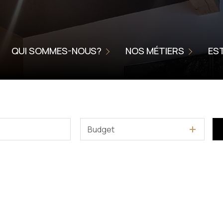
NOUS CONFIER LA VENTE DE V
NIÉRE
L'AGENCE
METTRE VOTRE BIEN EN LOCA
QUI SOMMES-NOUS?
NOS MÉTIERS
ES
CHARTE DE QUALITÉ
HOME STAGING
SERVICE ACCOMPAGNEMENT
ONNELLES
SSIONNELLES
Budget