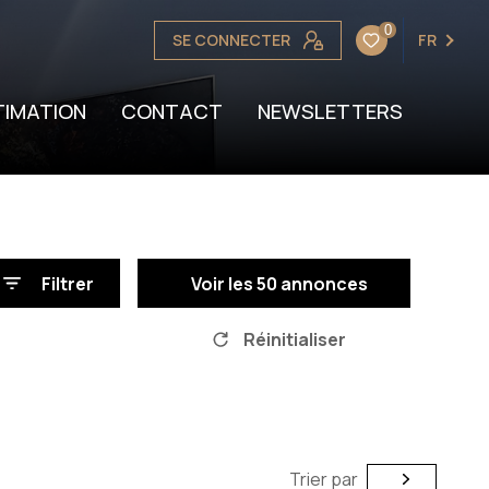
0
SE CONNECTER
FR
OTRE BIEN
TION
TIMATION
CONTACT
NEWSLETTERS
Filtrer
Voir les
50
annonces
Réinitialiser
Trier par