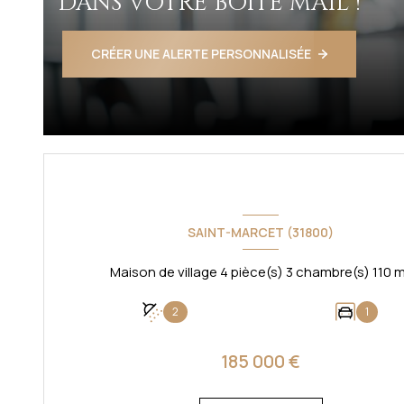
DANS VOTRE BOITE MAIL !
CRÉER UNE ALERTE PERSONNALISÉE
SAINT-MARCET (31800)
Maison de village 4 pièce(s
2
1
185 000 €