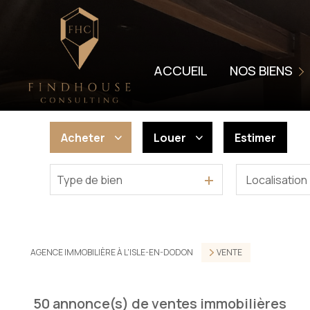
LOCATION
LOCATION SAISON
ACCUEIL
NOS BIENS
VENDUS
LOUÉS
Acheter
Louer
Estimer
VENTES PROFESSI
LOCATIONS PROFE
Type de bien
De l'ancien
à l'année
De l'immo pro
En saisonnier
De l'immo pro
AGENCE IMMOBILIÈRE À L'ISLE-EN-DODON
VENTE
50
annonce(s) de ventes immobilières