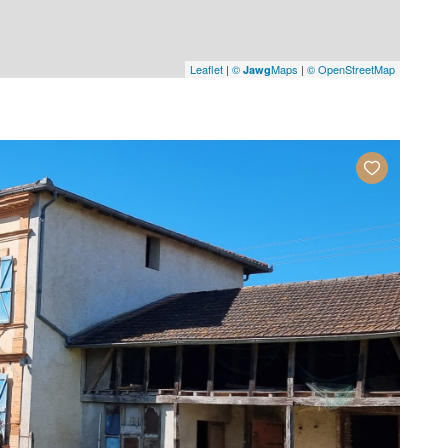
Leaflet
|
©
Maps
|
© OpenStreetMap
Jawg