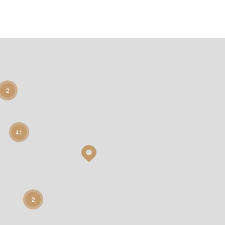
2
41
2