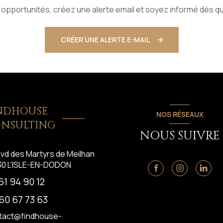
pportunités, créez une alerte email et soyez informé dès qu
CRÉER UNE ALERTE E-MAIL
NDHOUSE
NOS RÉSEAUX
NSULTING
NOUS SUIVRE
lvd des Martyrs de Meilhan
30
L'ISLE-EN-DODON
61 94 90 12
60 67 73 63
tact@findhouse-