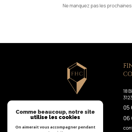
Ne manquez pas les prochaines o
FI
CO
18 B
312
05 
Comme beaucoup, notre site
utilise les cookies
06 
On aimerait vous accompagner pendant
con