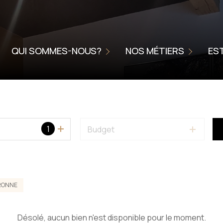
NOUS CONFIER LA VENTE DE V
NIÉRE
L'AGENCE
METTRE VOTRE BIEN EN LOCA
QUI SOMMES-NOUS?
NOS MÉTIERS
ES
CHARTE DE QUALITÉ
HOME STAGING
SERVICE ACCOMPAGNEMENT
ONNELLES
SSIONNELLES
1
Budget
RONNE
Désolé, aucun bien n'est disponible pour le moment.