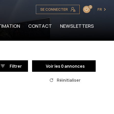
0
SE CONNECTER
FR
OTRE BIEN
TION
TIMATION
CONTACT
NEWSLETTERS
Filtrer
Voir les
0
annonces
Réinitialiser