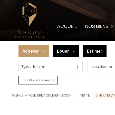
LOCATION
LOCATION SAISON
ACCUEIL
NOS BIENS
VENDUS
LOUÉS
Acheter
Louer
Estimer
VENTES PROFESSI
LOCATIONS PROFE
Type de bien
Localisation
De l'ancien
à l'année
De l'immo pro
En saisonnier
31360 - Boussens
De l'immo pro
AGENCE IMMOBILIÈRE À L'ISLE-EN-DODON
VENTE
HAUTE GA