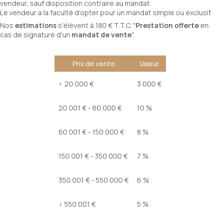
vendeur, sauf disposition contraire au mandat.
Le vendeur a la faculté d’opter pour un mandat simple ou exclusif.
Nos
estimations
s'élèvent à 180 € T.T.C. "
Prestation offerte
en
cas de signature d'un
mandat de vente
".
Prix de vente
Valeur
<
20 000 €
3 000 €
20 001 € - 60 000 €
10 %
60 001 € - 150 000 €
8 %
150 001 € - 350 000 €
7 %
350 001 € - 550 000 €
6 %
>
550 001 €
5 %