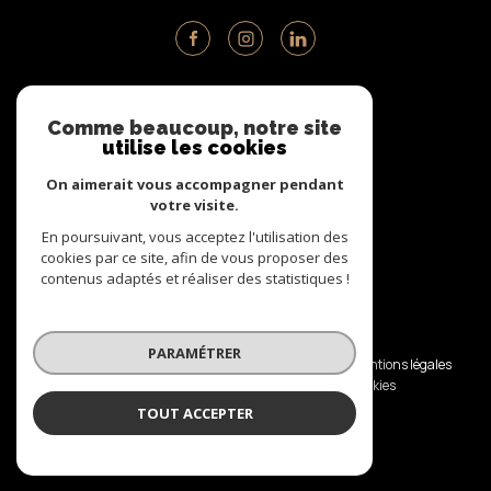
ADHÉRENTS
Comme beaucoup, notre site
utilise les cookies
NOUS ADHÉRONS
On aimerait vous accompagner pendant
votre visite.
En poursuivant, vous acceptez l'utilisation des
cookies par ce site, afin de vous proposer des
contenus adaptés et réaliser des statistiques !
© 2026 | Tous droits réservés
PARAMÉTRER
Nos honoraires
Nos partenaires
Mentions légales
Admin
Politique RGPD
Cookies
TOUT ACCEPTER
Réalisé par :