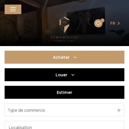
0
FR
Acheter
De l'ancien
Louer
De l'immo pro
à l'année
Estimer
En saisonnier
Type de commerce
De l'immo pro