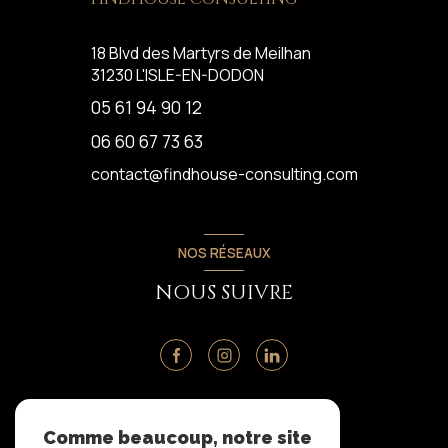
18 Blvd des Martyrs de Meilhan
31230
L'ISLE-EN-DODON
05 61 94 90 12
06 60 67 73 63
contact@findhouse-consulting.com
NOS RÉSEAUX
NOUS SUIVRE
ADHÉRENTS
Comme beaucoup, notre site