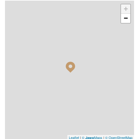
+
−
Leaflet
|
©
Maps
|
© OpenStreetMap
Jawg