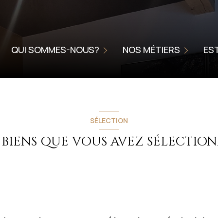
NOUS CONFIER LA VENTE DE V
NIÉRE
L'AGENCE
METTRE VOTRE BIEN EN LOCA
QUI SOMMES-NOUS?
NOS MÉTIERS
ES
CHARTE DE QUALITÉ
HOME STAGING
SERVICE ACCOMPAGNEMENT
ONNELLES
SSIONNELLES
SÉLECTION
 BIENS QUE VOUS AVEZ SÉLECTIO