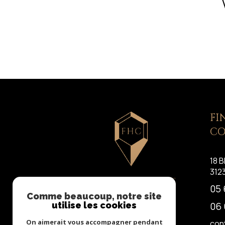
FI
CO
18 B
312
05 
Comme beaucoup, notre site
utilise les cookies
06 
On aimerait vous accompagner pendant
con