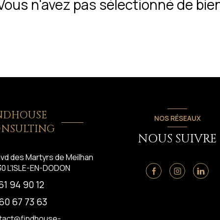
Vous n'avez pas sélectionné de bie
NDHOUSE
NOS RÉSEAUX
NSULTING
NOUS SUIVRE
lvd des Martyrs de Meilhan
30
L'ISLE-EN-DODON
61 94 90 12
60 67 73 63
tact@findhouse-