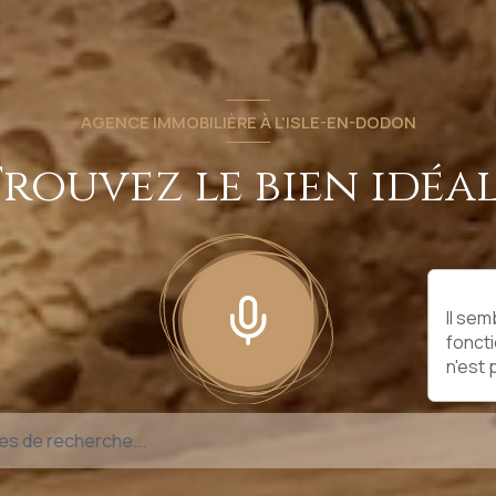
AGENCE IMMOBILIÈRE À L'ISLE-EN-DODON
rouvez le bien idéal
Il sem
fonct
n'est