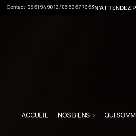
N'ATTENDEZ P
Contact:
05 61 94 90 12
/
06 60 67 73 63
VENTE
LOCATION
LOCATION SAISONNIÉRE
L'AGENCE
ACCUEIL
NOS BIENS
QUI SOMM
VENDUS
CHARTE DE QUAL
LOUÉS