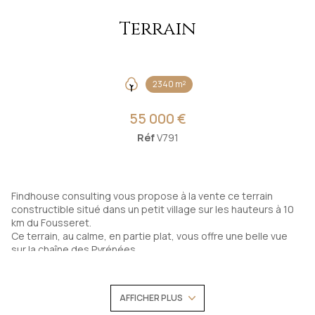
Terrain
2340 m²
55 000 €
Réf
V791
Findhouse consulting vous propose à la vente ce terrain
constructible situé dans un petit village sur les hauteurs à 10
km du Fousseret.
Ce terrain, au calme, en partie plat, vous offre une belle vue
sur la chaîne des Pyrénées.
CUb accordé pour la construction d'une maison individuelle.
Viabilisation en bordure.
Possibilité d'avoir un peu plus de terrain.
AFFICHER PLUS
Assainissement autonome à prévoir.