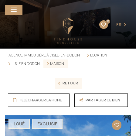
0
FR
AGENCE IMMOBILIÈRE À L'ISLE-EN-DODON
LOCATION
L ISLE EN DODON
MAISON
RETOUR
TÉLÉCHARGER LA FICHE
PARTAGER CE BIEN
LOUÉ
EXCLUSIF