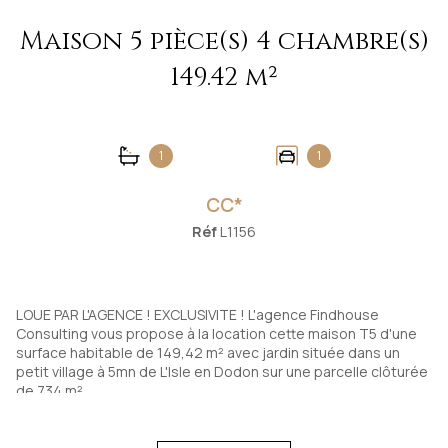
Maison 5 pièce(s) 4 chambre(s)
149.42 m²
1
1
CC*
Réf
L1156
LOUE PAR L'AGENCE ! EXCLUSIVITE ! L'agence Findhouse
Consulting vous propose à la location cette maison T5 d'une
surface habitable de 149,42 m² avec jardin située dans un
petit village à 5mn de L'Isle en Dodon sur une parcelle clôturée
de 734 m².
Composée au rdc, d'une entrée, un salon avec poêle à bois,
une cuisine semi-équipée sur séjour, un WC indépendant, une
terrasse avec vue sur les vallées et les Pyrénées.