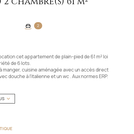
Appartement 3 pièce(s) 2 chambre(s) 61 m²
2
cation cet appartement de plain-pied de 61 m² loi
iété de 6 lots.
 à manger, cuisine aménagée avec un accès direct
avec douche à l'italienne et un wc . Aux normes ERP.
erie double vitrage, ballon eau chaude éléctrique.
US
osé sont disponibles sur le site GÉORISQUES :
élec). Provisions pour charges mensuelles : 20 €
TIQUE
ie / Caution : 600 € hors charges