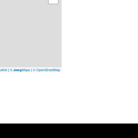
aflet
|
©
Maps
|
© OpenStreetMap
Jawg