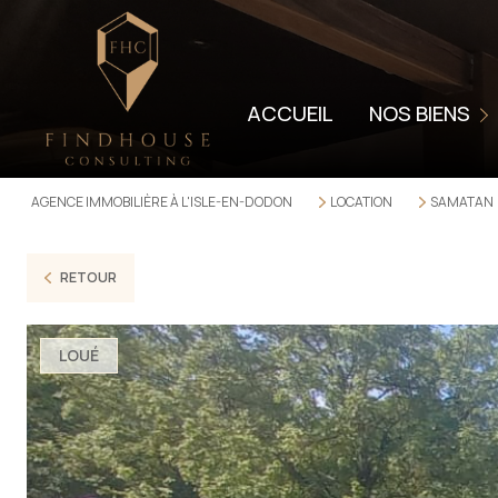
LOCATION
LOCATION SAISON
ACCUEIL
NOS BIENS
VENDUS
LOUÉS
AGENCE IMMOBILIÈRE À L'ISLE-EN-DODON
LOCATION
SAMATAN
VENTES PROFESSI
LOCATIONS PROFE
RETOUR
LOUÉ