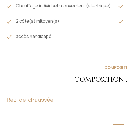
Chauffage individuel : convecteur (electrique)
2 côté(s) mitoyen(s)
accès handicapé
COMPOSIT
COMPOSITION D
Rez-de-chaussée
pièce à vivre
chambre