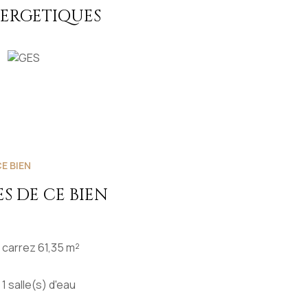
ac 434.613.436) agent mandataire commercial en
NERGETIQUES
 du dossier et rédaction du bail, dont 150 € TTC
E BIEN
S DE CE BIEN
carrez 61,35 m²
1 salle(s) d'eau