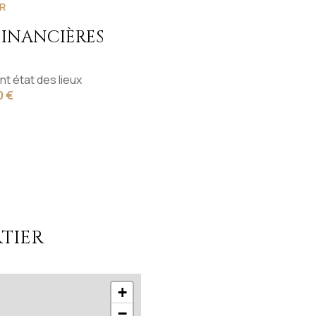
R
10 m²
FINANCIÈRES
5.8 m²
nt état des lieux
7.8 m²
0 €
1.7 m²
TIER
+
−