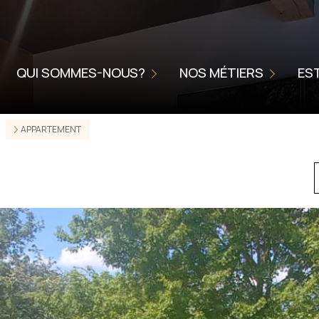
NOUS CONFIER LA VENTE DE V
NIÉRE
L'AGENCE
METTRE VOTRE BIEN EN LOCA
QUI SOMMES-NOUS?
NOS MÉTIERS
ES
CHARTE DE QUALITÉ
HOME STAGING
SERVICE ACCOMPAGNEMENT
APPARTEMENT
ONNELLES
SSIONNELLES