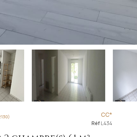
CC*
130)
Réf
L434