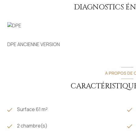
A visiter sans tarder ! Contact : Christel Barrau (EI) (Rs
DIAGNOSTICS É
immobilier
Honoraires de location : 335,50 € TTC pour la constitution
pour l'état des lieux d'entrée.
DPE ANCIENNE VERSION
A PROPOS DE C
CARACTÉRISTIQUE
Surface 61 m²
2 chambre(s)