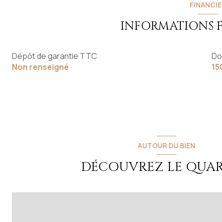
FINANCIE
chambre
INFORMATIONS 
salle d'eau
Dépôt de garantie TTC
Do
entrée
Non renseigné
15
cellier
AUTOUR DU BIEN
DÉCOUVREZ LE QUAR