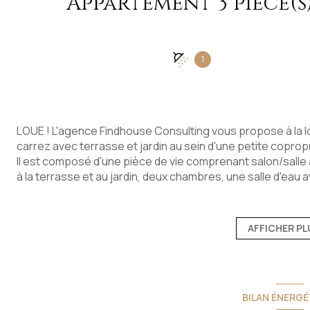
1
LOUE ! L'agence Findhouse Consulting vous propose à la lo
carrez avec terrasse et jardin au sein d'une petite copropr
Il est composé d'une pièce de vie comprenant salon/salle
à la terrasse et au jardin, deux chambres, une salle d'eau 
Equipements : radiateur électrique, tout à l'égout, menuis
Parking aérien devant l'immeuble.
DPE = D (213. kWh/m²/an) et GES = B.(6 kg CO²/m²/an)
AFFICHER PL
Les informations sur les risques auxquels ce bien est exp
www.georisques.gouv.fr
Loyer mensuel hors charges : 600 € TTC / mois (hors eau/
/mois récupération taxe ordures ménagères.
BILAN ÉNERGÉ
Loyer mensuel charges comprises : 620 €. Dépôt de garant