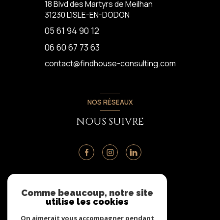
18 Blvd des Martyrs de Meilhan
31230
L'ISLE-EN-DODON
05 61 94 90 12
06 60 67 73 63
contact@findhouse-consulting.com
NOS RÉSEAUX
NOUS SUIVRE
ADHÉRENTS
Comme beaucoup, notre site
utilise les cookies
NOUS ADHÉRONS
On aimerait vous accompagner pendant