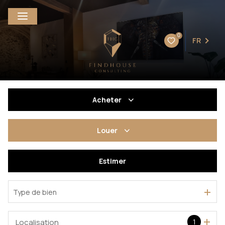
0
FR
Acheter
De l'ancien
Louer
à l'année
Estimer
En saisonnier
Type de bien
De l'immo pro
Localisation
1