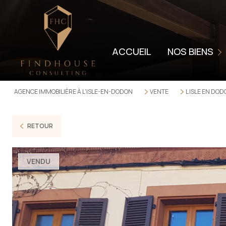
LOCATION
LOCATION SAISON
ACCUEIL
NOS BIENS
VENDUS
LOUÉS
AGENCE IMMOBILIÈRE À L'ISLE-EN-DODON
VENTE
L ISLE EN DO
VENTES PROFESSI
LOCATIONS PROFE
RETOUR
VENDU