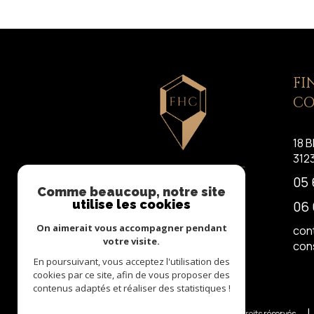
FI
CO
18 B
312
05 
Comme beaucoup, notre site
utilise les cookies
06 
On aimerait vous accompagner pendant
con
votre visite.
con
En poursuivant, vous acceptez l'utilisation des
cookies par ce site, afin de vous proposer des
contenus adaptés et réaliser des statistiques !
© 2026 | Tous droits réservés