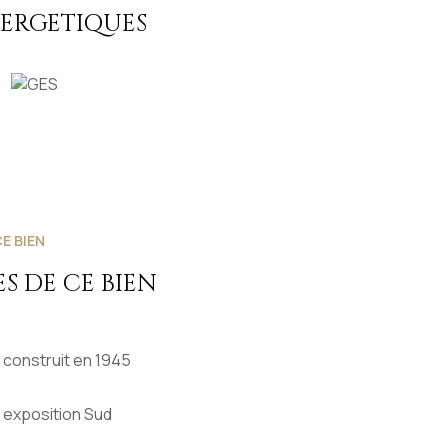
le qui le sépare de la place du château et du
NERGETIQUES
uble à visiter sans tarder !
E BIEN
S DE CE BIEN
construit en 1945
exposition Sud