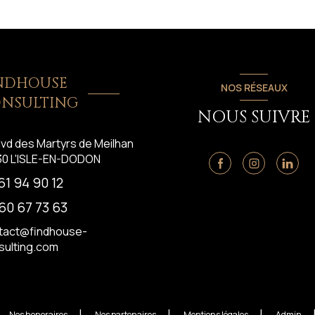
NDHOUSE
NOS RÉSEAUX
NSULTING
NOUS SUIVRE
lvd des Martyrs de Meilhan
30
L'ISLE-EN-DODON
61 94 90 12
60 67 73 63
tact@findhouse-
sulting.com
Nos honoraires
Nos partenaires
Mentions légales
Admin