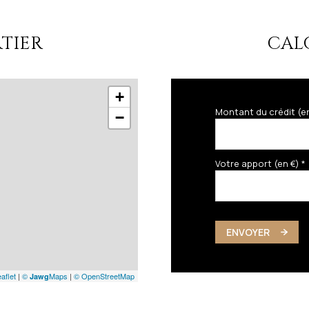
TIER
CAL
+
Montant du crédit (e
−
Votre apport (en €) *
ENVOYER
aflet
|
©
Maps
|
© OpenStreetMap
Jawg