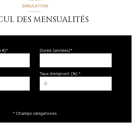
SIMULATION
CUL DES MENSUALITÉS
n €)*
Durée (années)*
Taux d'emprunt (%) *
* Champs obligatoires