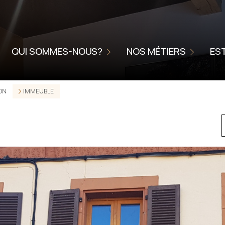
NOUS CONFIER LA VENTE DE V
NIÉRE
L'AGENCE
METTRE VOTRE BIEN EN LOCA
QUI SOMMES-NOUS?
NOS MÉTIERS
ES
CHARTE DE QUALITÉ
HOME STAGING
SERVICE ACCOMPAGNEMENT
DON
IMMEUBLE
ONNELLES
SSIONNELLES