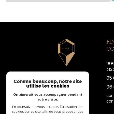
FI
CO
18 B
312
05 
Comme beaucoup, notre site
utilise les cookies
06 
On aimerait vous accompagner pendant
con
votre visite.
con
En poursuivant, vous acceptez l'utilisation des
cookies par ce site, afin de vous proposer des