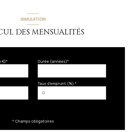
SIMULATION
CUL DES MENSUALITÉS
n €)*
Durée (années)*
Taux d'emprunt (%) *
* Champs obligatoires