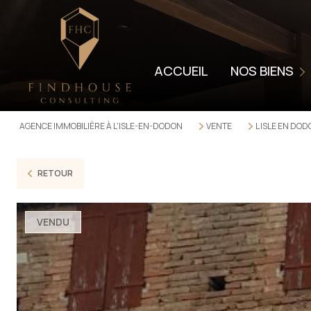
LOCATION
LOCATION SAISON
ACCUEIL
NOS BIENS
VENDUS
LOUÉS
AGENCE IMMOBILIÈRE À L'ISLE-EN-DODON
VENTE
L ISLE EN DO
VENTES PROFESSI
LOCATIONS PROFE
RETOUR
VENDU