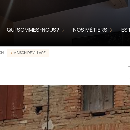
NOUS CONFIER LA VENTE DE V
NIÉRE
L'AGENCE
METTRE VOTRE BIEN EN LOCA
QUI SOMMES-NOUS?
NOS MÉTIERS
ES
CHARTE DE QUALITÉ
HOME STAGING
SERVICE ACCOMPAGNEMENT
DON
MAISON DE VILLAGE
ONNELLES
SSIONNELLES