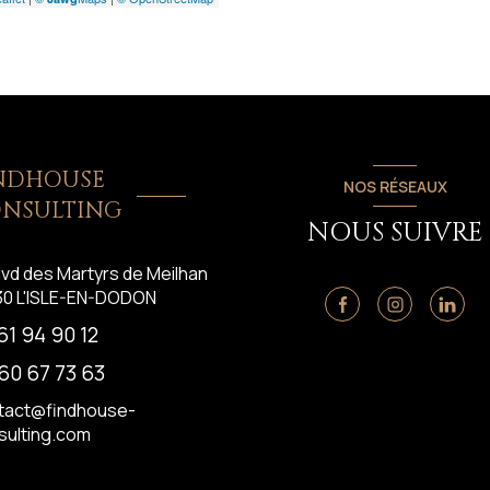
NDHOUSE
NOS RÉSEAUX
NSULTING
NOUS SUIVRE
lvd des Martyrs de Meilhan
30
L'ISLE-EN-DODON
61 94 90 12
60 67 73 63
tact@findhouse-
sulting.com