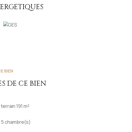
une famille, primo-accédant ou investisseur.
NERGETIQUES
E BIEN
S DE CE BIEN
terrain 191 m²
5 chambre(s)