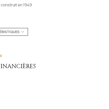
construit en 1949
Chauffage individuel : cheminée (bois)
exposition Est-Ouest
ÉRISTIQUES
3 niveau(x)
R
quartier Centre ville
FINANCIÈRES