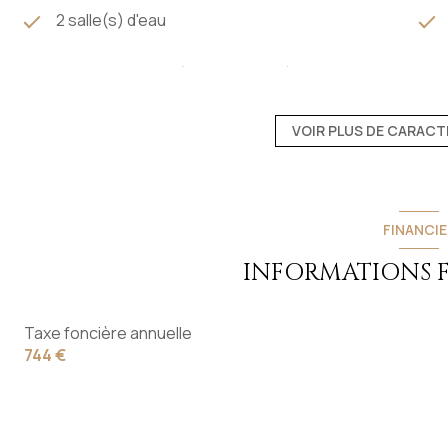
2 salle(s) d'eau
cuisine séparée (semi-équipée)
1 garage(s)
VOIR PLUS DE CARACT
2 côté(s) mitoyen(s)
FINANCIE
terrasse
INFORMATIONS 
Taxe foncière annuelle
744 €