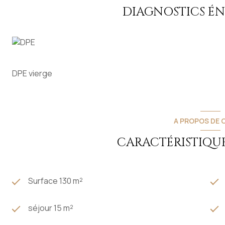
Un garage attenant de 18 m² complète ce bien. Idéal pour 
DIAGNOSTICS É
Contact : Carol Niewidziala 0660677363
Honoraires charge vendeur
DPE vierge
A PROPOS DE C
CARACTÉRISTIQUE
Surface 130 m²
séjour 15 m²