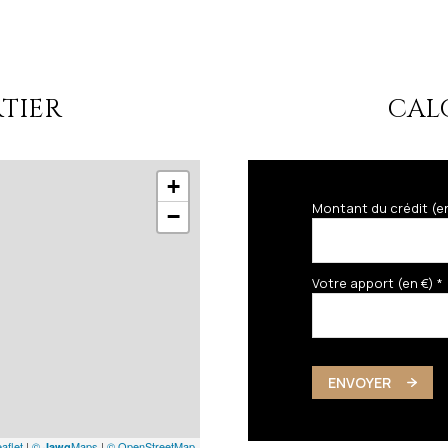
TIER
CAL
+
Montant du crédit (e
−
Votre apport (en €) *
ENVOYER
aflet
|
©
Maps
|
© OpenStreetMap
Jawg