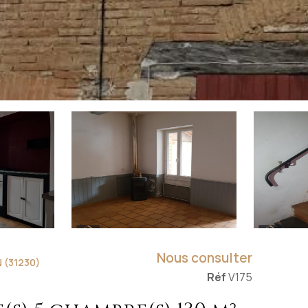
Nous consulter
 (31230)
Réf
V175