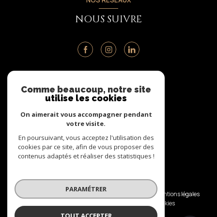
NOUS SUIVRE
ADHÉRENTS
Comme beaucoup, notre site
utilise les cookies
NOUS ADHÉRONS
On aimerait vous accompagner pendant
votre visite.
En poursuivant, vous acceptez l'utilisation des
cookies par ce site, afin de vous proposer des
contenus adaptés et réaliser des statistiques !
© 2026 | Tous droits réservés
PARAMÉTRER
Nos honoraires
Nos partenaires
Mentions légales
Admin
Politique RGPD
Cookies
TOUT ACCEPTER