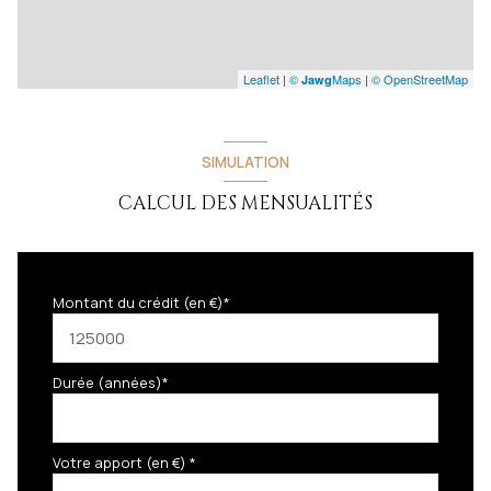
Leaflet
|
©
Maps
|
© OpenStreetMap
Jawg
SIMULATION
CALCUL DES MENSUALITÉS
Montant du crédit (en €)*
Durée (années)*
Votre apport (en €) *