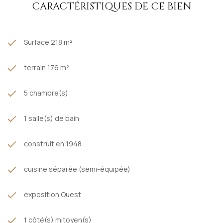
Contacter Carol Niewidziala pour tout renseignement
CARACTÉRISTIQUES DE CE BIEN
complémentaire sur ce bien.
Les informations sur les risques auxquels ce bien est exposé
sont disponibles sur le site
Géorisques
Surface 218 m²
terrain 176 m²
5 chambre(s)
1 salle(s) de bain
construit en 1948
cuisine séparée (semi-équipée)
exposition Ouest
1 côté(s) mitoyen(s)