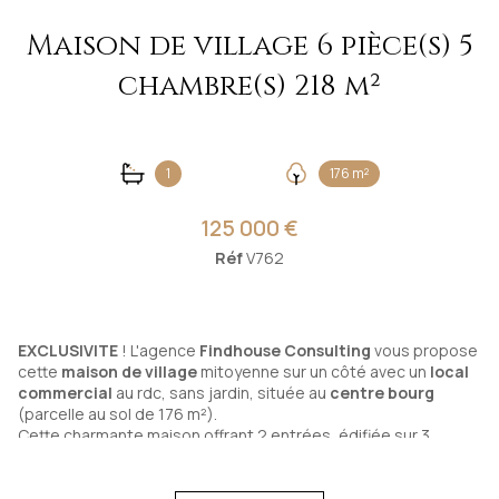
Maison de village 6 pièce(s) 5
chambre(s) 218 m²
1
176 m²
125 000 €
Réf
V762
EXCLUSIVITE
! L'agence
Findhouse Consulting
vous propose
cette
maison de village
mitoyenne sur un côté avec un
local
commercial
au rdc, sans jardin, située au
centre bourg
(parcelle au sol de 176 m²).
Cette charmante maison offrant 2 entrées, édifiée sur 3
niveaux, comprend au rdc, un local commercial de 30 m²
(ancienne boulangerie), en sus une réserve, un fournil de 34
m² + pièce arrière cuisine/buanderie. Côté habitation, au rdc,