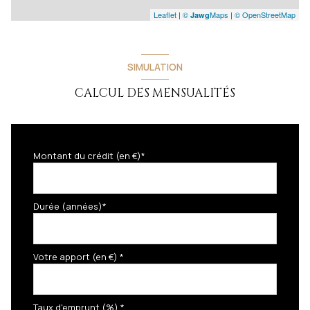
Leaflet
|
©
Maps
|
© OpenStreetMap
Jawg
SIMULATION
CALCUL DES MENSUALITÉS
Montant du crédit (en €)*
Durée (années)*
Votre apport (en €) *
Taux d'emprunt (%) *