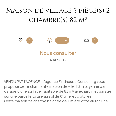
Maison de village 3 pièce(s) 2
chambre(s) 82 m²
1
615 m²
1
Nous consulter
Réf
V605
VENDU PAR L'AGENCE ! L'agence Findhouse Consulting vous
propose cette charmante maison de ville T3 mitoyenne par
garage d'une surface habitable de 82 m² avec jardin et garage
sur une parcelle totale au sol de 615 m² et clôturée.
Cette maison de charme baignée de lumière offre au rdc une
spacieuse cuisine de 21 m² équipée et très moderne. Un petit
dégagement dessert un wc indépendant. Une salle d'eau vue
sur le jardin et un charmant salon de 16 m² vous permet