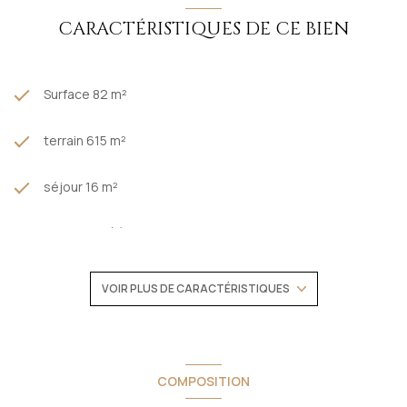
Honoraires charge vendeur.
Contacter Carol Niewidziala pour tout renseignement
CARACTÉRISTIQUES DE CE BIEN
complémentaire.
Surface 82 m²
terrain 615 m²
séjour 16 m²
2 chambre(s)
1 salle(s) d'eau
VOIR PLUS DE CARACTÉRISTIQUES
construit en 1949
cuisine séparée (équipée)
COMPOSITION