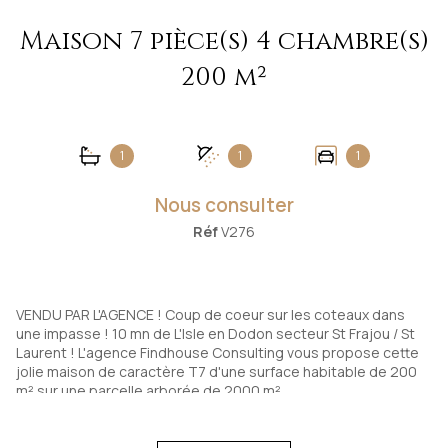
Maison 7 pièce(s) 4 chambre(s)
200 m²
1
1
1
Nous consulter
Réf
V276
VENDU PAR L'AGENCE ! Coup de coeur sur les coteaux dans
une impasse ! 10 mn de L'Isle en Dodon secteur St Frajou / St
Laurent ! L'agence Findhouse Consulting vous propose cette
jolie maison de caractère T7 d'une surface habitable de 200
m² sur une parcelle arborée de 2000 m².
Située au coeur d'un beau village sur les hauteurs, cette
maison pleine de charme se compose au rdc d'une entrée,
une cuisine de 22 m² avec une belle cheminée à foyer ouvert,