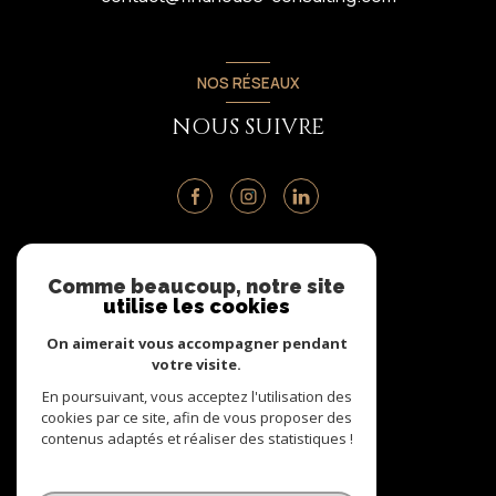
NOS RÉSEAUX
NOUS SUIVRE
ADHÉRENTS
Comme beaucoup, notre site
utilise les cookies
NOUS ADHÉRONS
On aimerait vous accompagner pendant
votre visite.
En poursuivant, vous acceptez l'utilisation des
cookies par ce site, afin de vous proposer des
contenus adaptés et réaliser des statistiques !
© 2026 | Tous droits réservés