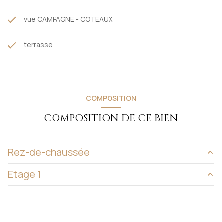
vue CAMPAGNE - COTEAUX
terrasse
COMPOSITION
COMPOSITION DE CE BIEN
Rez-de-chaussée
Etage 1
cuisine
22 m²
entrée
11 m²
Palier
9 m²
salon/sejour
24 m²
salle de bain
10.30 m²