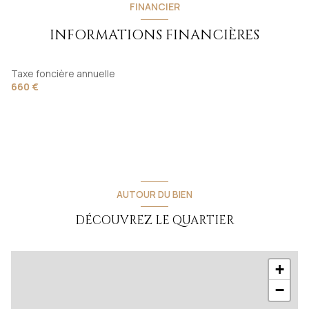
FINANCIER
salle d'eau
4.22 m²
WC
1 m²
INFORMATIONS FINANCIÈRES
WC
1 m²
Pièce
60 m²
Dépendance
22 m²
chambre
25 m²
Taxe foncière annuelle
chambre
20 m²
660 €
chambre
25 m²
dressing
16 m²
AUTOUR DU BIEN
DÉCOUVREZ LE QUARTIER
+
−