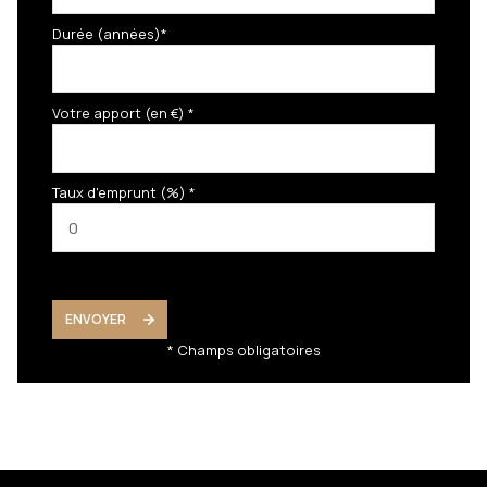
Durée (années)*
Votre apport (en €) *
Taux d'emprunt (%) *
ENVOYER
* Champs obligatoires