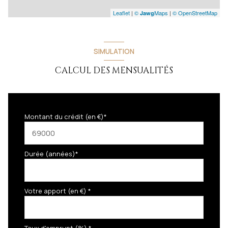
Leaflet
|
©
Maps
|
© OpenStreetMap
Jawg
SIMULATION
CALCUL DES MENSUALITÉS
Montant du crédit (en €)*
Durée (années)*
Votre apport (en €) *