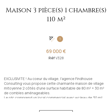
Maison 3 pièce(s) 1 chambre(s)
110 m²
1
69 000 €
Réf
V328
EXCLUSIVITE ! Au coeur du village, l'agence Findhouse
Consulting vous propose cette charmante maison de village
mitoyenne 2 côtés d'une surface habitable de 80 m² + 30 m²
de combles aménageables.
Le rdc comprend un local commercial avec wc/eau de 30 m²
pouvant être intégré dans l'habitation en l'aménageant en
entrée, espace dressing, petit salon, autre. Au 1er étage, un
petit palier avec placard ancien intégré, une cuisine équipée,