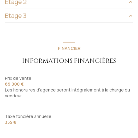
Etage 2
cuisine
7 m²
Etage 3
salon/sejour
19 m²
salle d'eau
6 m²
chambre
19 m²
Combles
30 m²
FINANCIER
INFORMATIONS FINANCIÈRES
Prix de vente
69 000 €
Les honoraires d'agence seront intégralement à la charge du
vendeur
Taxe foncière annuelle
355 €