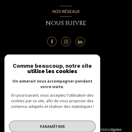
NOS RÉSEAUX
NOUS SUIVRE
ADHÉRENTS
Comme beaucoup, notre site
utilise les cookies
NOUS ADHÉRONS
On aimerait vous accompagner pendant
votre visite.
En poursuivant, vous acceptez l'utilisation des
cookies par ce site, afin de vous proposer des
contenus adaptés et réaliser des statistiques !
© 2026 | Tous droits réservés
PARAMÉTRER
Nos honoraires
Nos partenaires
Mentions légales