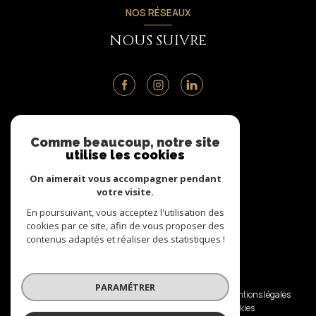
NOS RÉSEAUX
NOUS SUIVRE
ADHÉRENTS
Comme beaucoup, notre site
utilise les cookies
NOUS ADHÉRONS
On aimerait vous accompagner pendant
votre visite.
En poursuivant, vous acceptez l'utilisation des
cookies par ce site, afin de vous proposer des
contenus adaptés et réaliser des statistiques !
© 2026 | Tous droits réservés
PARAMÉTRER
Nos honoraires
Nos partenaires
Mentions légales
Admin
Politique RGPD
Cookies