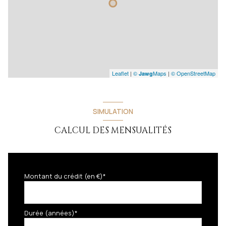
Leaflet
|
©
Maps
|
© OpenStreetMap
Jawg
SIMULATION
CALCUL DES MENSUALITÉS
Montant du crédit (en €)*
Durée (années)*