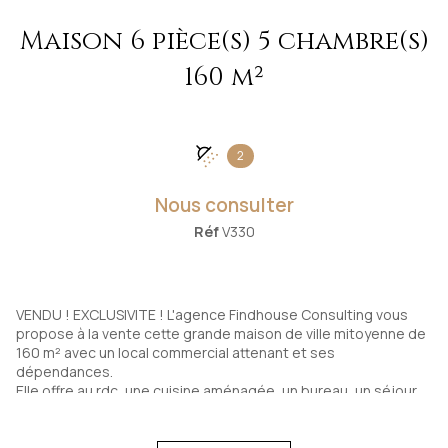
Maison 6 pièce(s) 5 chambre(s)
160 m²
2
Nous consulter
Réf
V330
VENDU ! EXCLUSIVITE ! L'agence Findhouse Consulting vous
propose à la vente cette grande maison de ville mitoyenne de
160 m² avec un local commercial attenant et ses
dépendances.
Elle offre au rdc, une cuisine aménagée, un bureau, un séjour
donnant sur une grande cour intérieure, un salon, une salle
d'eau et un wc. L'étage comprend 5 chambres, une salle d'eau
et un grand grenier aménageable.