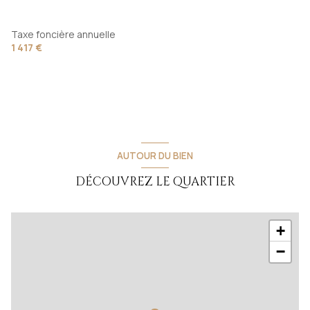
garage
8.6 m²
chambre
20 m²
Cour intérieur
50 m²
Taxe foncière annuelle
1 417 €
AUTOUR DU BIEN
DÉCOUVREZ LE QUARTIER
+
−