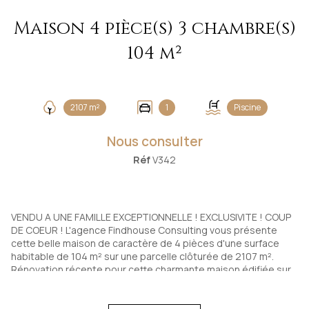
Maison 4 pièce(s) 3 chambre(s)
104 m²
2107 m²
1
Piscine
Nous consulter
Réf
V342
VENDU A UNE FAMILLE EXCEPTIONNELLE ! EXCLUSIVITE ! COUP
DE COEUR ! L'agence Findhouse Consulting vous présente
cette belle maison de caractère de 4 pièces d'une surface
habitable de 104 m² sur une parcelle clôturée de 2107 m².
Rénovation récente pour cette charmante maison édifiée sur
2 niveaux offrant au RDC, une entrée desservant un salon avec
insert bois prolongé d'une charmante cuisine US équipée et
ouverte sur séjour avec accès à 2 terrasses, 2 chambres, un