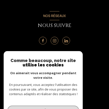
NOS RÉSEAUX
NOUS SUIVRE
ADHÉRENTS
Comme beaucoup, notre site
utilise les cookies
NOUS ADHÉRONS
On aimerait vous accompagner pendant
votre visite.
En poursuivant, vous acceptez l'utilisation des
cookies par ce site, afin de vous proposer des
contenus adaptés et réaliser des statistiques !
© 2026 | Tous droits réservés