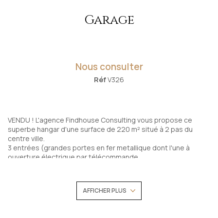
Garage
Nous consulter
Réf
V326
VENDU ! L'agence Findhouse Consulting vous propose ce
superbe hangar d'une surface de 220 m² situé à 2 pas du
centre ville.
3 entrées (grandes portes en fer metallique dont l'une à
ouverture électrique par télécommande.
Hauteur et largeur des portes 3,66 mètres. Hauteur intérieure
jusqu'à 7,30.
Divisé en 3 espaces dont 1 bureau démontable de 8,26 m².
AFFICHER PLUS
Toiture et charpente en bon état (tuile romane). A l'arrière du
bâtiment, accès vers un petit extérieur, côté jardin.
Compteur électrique avec différentiel ok. Absence de