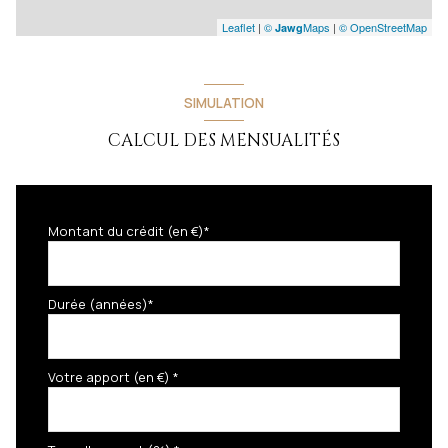
Leaflet
|
©
Maps
|
© OpenStreetMap
Jawg
SIMULATION
CALCUL DES MENSUALITÉS
Montant du crédit (en €)*
Durée (années)*
Votre apport (en €) *