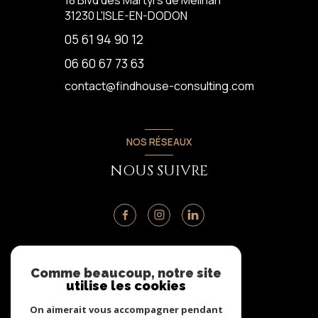
18 Blvd des Martyrs de Meilhan
31230
L'ISLE-EN-DODON
05 61 94 90 12
06 60 67 73 63
contact@findhouse-consulting.com
NOS RÉSEAUX
NOUS SUIVRE
ADHÉRENTS
Comme beaucoup, notre site
utilise les cookies
NOUS ADHÉRONS
On aimerait vous accompagner pendant