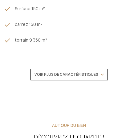
Surface 150 m²
carrez 150 m²
terrain 9 350 m²
séjour 35 m²
3 chambre(s)
VOIR PLUS DE CARACTÉRISTIQUES
1 salle(s) de bain
construit en 1800
cuisine séparée
AUTOUR DU BIEN
Chauffage individuel : autre (autre)
DÉCOUVREZ LE QUARTIER