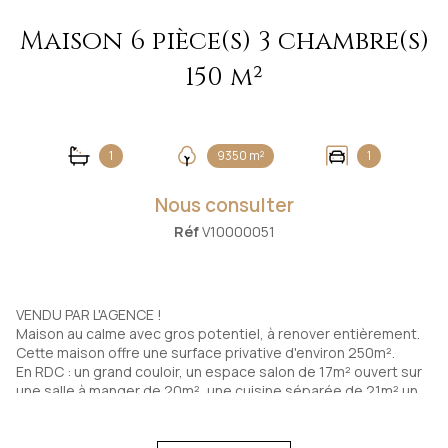
Maison 6 pièce(s) 3 chambre(s)
150 m²
1
9350 m²
1
Nous consulter
Réf
V10000051
VENDU PAR L'AGENCE !
Maison au calme avec gros potentiel, à renover entièrement.
Cette maison offre une surface privative d'environ 250m².
En RDC : un grand couloir, un espace salon de 17m² ouvert sur
une salle à manger de 20m², une cuisine séparée de 21m² un
patio, plusieurs buanderies, une salle de bain avec douche et
baignoire, une chambre de 17m² et une grande pièce sans
fenêtre de 15m².