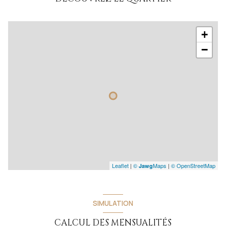
1 garage(s)
+
exposition Est-Ouest
−
1 niveau(x)
arboré
piscinable
Leaflet
|
©
Maps
|
© OpenStreetMap
Jawg
SIMULATION
CALCUL DES MENSUALITÉS