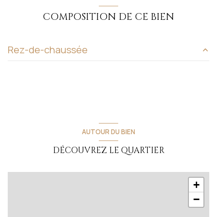
COMPOSITION DE CE BIEN
Rez-de-chaussée
entrée
6.1 m²
cuisine
10.3 m²
salon/sejour
30 m²
chambre
10.5 m²
AUTOUR DU BIEN
chambre
10.3 m²
DÉCOUVREZ LE QUARTIER
chambre
12.1 m²
salle d'eau
6 m²
+
garage
17 m²
−