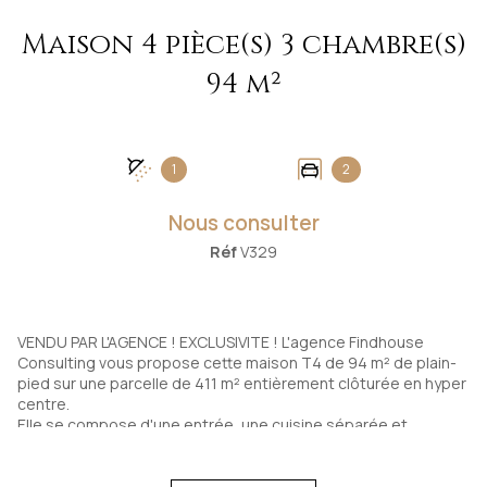
Maison 4 pièce(s) 3 chambre(s)
94 m²
1
2
Nous consulter
Réf
V329
VENDU PAR L'AGENCE ! EXCLUSIVITE ! L'agence Findhouse
Consulting vous propose cette maison T4 de 94 m² de plain-
pied sur une parcelle de 411 m² entièrement clôturée en hyper
centre.
Elle se compose d'une entrée, une cuisine séparée et
aménagée, un séjour/ salon traversant avec cheminée
donnant sur une terrasse.
La partie nuit offre trois chambres, une salle d'eau et un wc