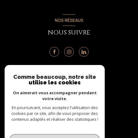
NOS RÉSEAUX
NOUS SUIVRE
ADHÉRENTS
Comme beaucoup, notre site
utilise les cookies
NOUS ADHÉRONS
On aimerait vous accompagner pendant
votre visite.
En poursuivant, vous acceptez l'utilisation des
cookies par ce site, afin de vous proposer des
contenus adaptés et réaliser des statistiques !
© 2026 | Tous droits réservés