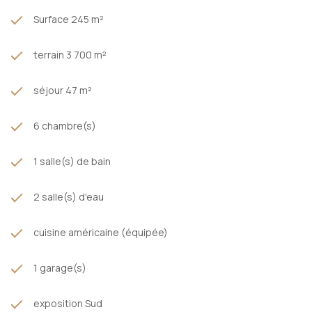
Pour plus d'informations contacter Romain Bordages EI (RSAC
822 033 866).
Surface 245 m²
Honoraires charge vendeur
terrain 3 700 m²
séjour 47 m²
6 chambre(s)
1 salle(s) de bain
2 salle(s) d'eau
cuisine américaine (équipée)
1 garage(s)
exposition Sud