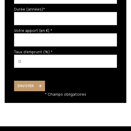
Durée (années)*
Votre apport (en €) *
Taux d'emprunt (%) *
ENVOYER
* Champs obligatoires