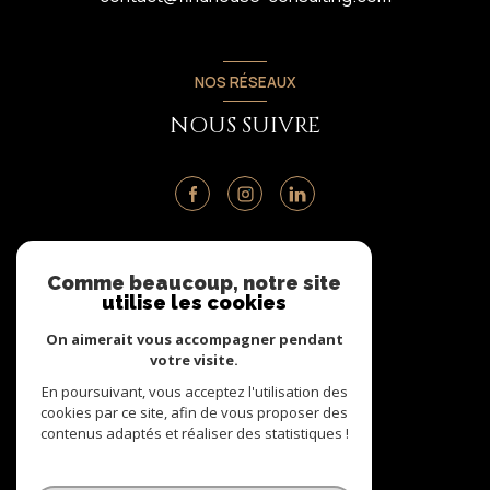
NOS RÉSEAUX
NOUS SUIVRE
ADHÉRENTS
Comme beaucoup, notre site
utilise les cookies
NOUS ADHÉRONS
On aimerait vous accompagner pendant
votre visite.
En poursuivant, vous acceptez l'utilisation des
cookies par ce site, afin de vous proposer des
contenus adaptés et réaliser des statistiques !
© 2026 | Tous droits réservés