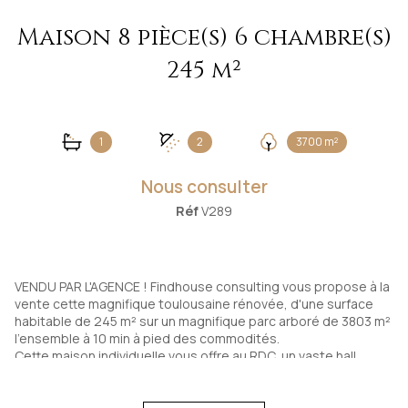
Maison 8 pièce(s) 6 chambre(s)
245 m²
1
2
3700 m²
Nous consulter
Réf
V289
VENDU PAR L'AGENCE ! Findhouse consulting vous propose à la
vente cette magnifique toulousaine rénovée, d'une surface
habitable de 245 m² sur un magnifique parc arboré de 3803 m²
l'ensemble à 10 min à pied des commodités.
Cette maison individuelle vous offre au RDC, un vaste hall
d'entrée, une cuisine aménagée et équipée ouverte sur la
salle à manger et un grand salon/séjour de 47 m² avec insert
et un Wc indépendant. L'ensemble des pièces de vie du RDC