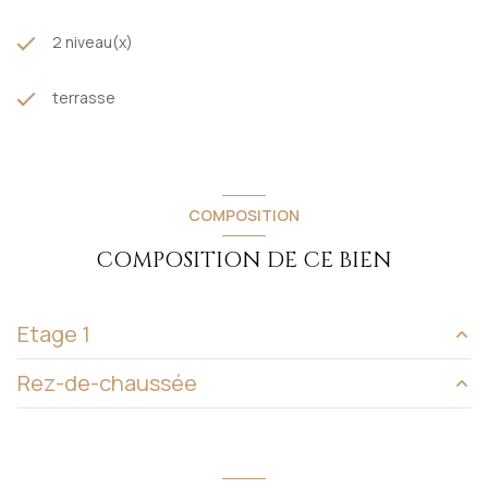
2 niveau(x)
terrasse
COMPOSITION
COMPOSITION DE CE BIEN
Etage 1
Rez-de-chaussée
chambre
9.34 m²
chambre
17.91 m²
cuisine
28.14 m²
chambre
20.32 m²
salon/sejour
47.54 m²