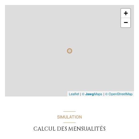
+
−
Leaflet
|
©
Maps
|
© OpenStreetMap
Jawg
SIMULATION
CALCUL DES MENSUALITÉS