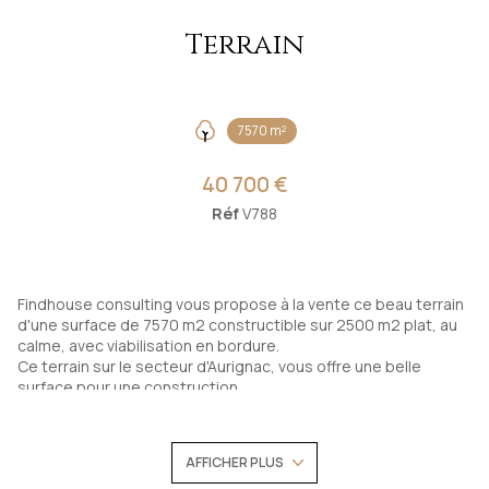
Terrain
7570 m²
40 700 €
Réf
V788
Findhouse consulting vous propose à la vente ce beau terrain
d'une surface de 7570 m2 constructible sur 2500 m2 plat, au
calme, avec viabilisation en bordure.
Ce terrain sur le secteur d'Aurignac, vous offre une belle
surface pour une construction.
- Accès créé.
- Viabilisation en bordure.
- CU et PC accordé pour une maison de plain-pied de 105 m2
AFFICHER PLUS
habitable + terrasse et garage.