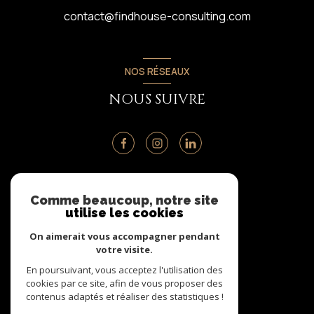
contact@findhouse-consulting.com
NOS RÉSEAUX
NOUS SUIVRE
ADHÉRENTS
Comme beaucoup, notre site
utilise les cookies
NOUS ADHÉRONS
On aimerait vous accompagner pendant
votre visite.
En poursuivant, vous acceptez l'utilisation des
cookies par ce site, afin de vous proposer des
contenus adaptés et réaliser des statistiques !