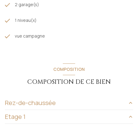
2 garage(s)
1 niveau(x)
vue campagne
COMPOSITION
COMPOSITION DE CE BIEN
Rez-de-chaussée
Etage 1
entrée
5.3 m²
salon/sejour
33.18 m²
PALIER ETAGE
27 m²