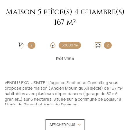
Maison 5 pièce(s) 4 chambre(s)
167 m²
2
60000 m²
2
Réf
V664
VENDU ! EXCLUSIVITE ! L'agence Findhouse Consulting vous
propose cette maison ( Ancien Moulin du XIII siècle) de 167 m²
habitables avec plusieurs dépendances ( garage de 82 m²,
grenier...) sur 6 hectares. Située sur la commune de Boulaur à
14 min de Gimont et 4 min de Saramon.
Elle offre au rdc une entrée, une pièce de vie composée d'une
cuisine ouverte aménagée et équipée, salon, salle à manger
avec insert, une arrière cusine ( cuisine d'été) donnant sur une
AFFICHER PLUS
terrasse, une salle d'eau et toilette sèche.