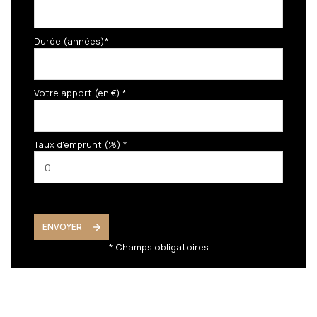
Durée (années)*
Votre apport (en €) *
Taux d'emprunt (%) *
ENVOYER
* Champs obligatoires