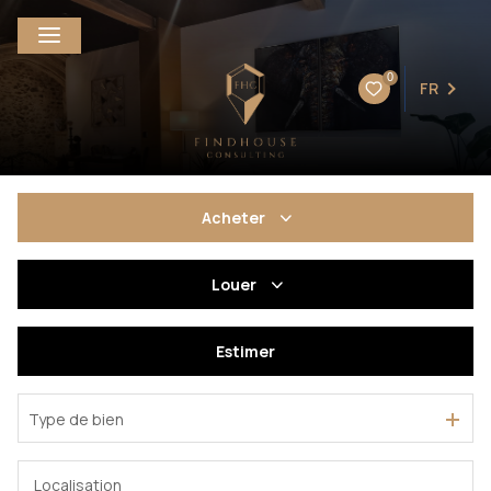
0
FR
Acheter
De l'ancien
Louer
De l'immo pro
à l'année
Estimer
En saisonnier
Type de bien
De l'immo pro