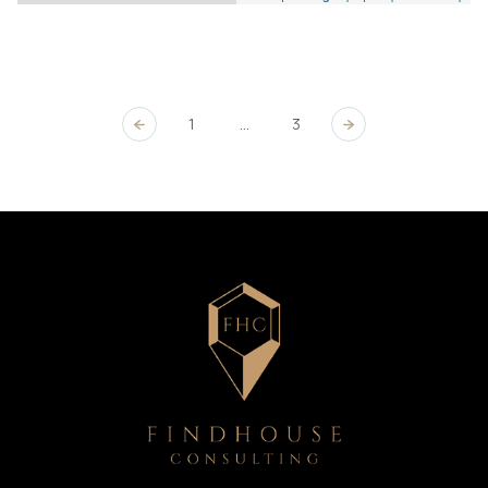
1
...
3