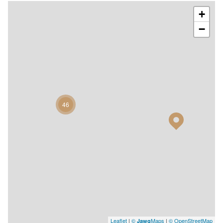
+
−
46
Leaflet
|
©
Maps
|
© OpenStreetMap
Jawg