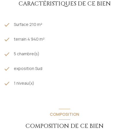
hors honoraires)
CARACTÉRISTIQUES DE CE BIEN
Prix de vente hors honoraires : 258 000 €
Contact :
Romain Bordages
(EI)
RSAC
833 022 866 -
agent
mandataire commercial en immobilier enregistré au Greffe de
Toulouse.
Surface 210 m²
terrain 4 940 m²
5 chambre(s)
exposition Sud
1 niveau(x)
COMPOSITION
COMPOSITION DE CE BIEN