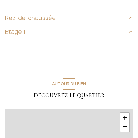
Rez-de-chaussée
Etage 1
salon/sejour
44 m²
entrée
8.5 m²
chambre
17.5 m²
cuisine
12 m²
chambre
22 m²
salle de bain
5.2 m²
Palier
9.5 m²
chambre
11 m²
salle de bain
3.8 m²
AUTOUR DU BIEN
chambre
16.7 m²
DÉCOUVREZ LE QUARTIER
terrasse
47 m²
chambre
10.45 m²
+
salon/sejour
31 m²
−
entrée
8.3 m²