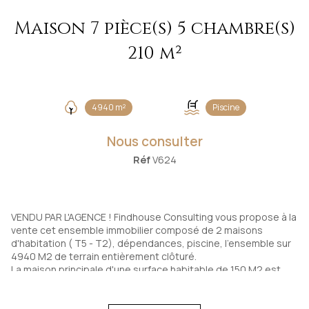
Maison 7 pièce(s) 5 chambre(s)
210 m²
4940 m²
Piscine
Nous consulter
Réf
V624
VENDU PAR L'AGENCE ! Findhouse Consulting vous propose à la
vente cet ensemble immobilier composé de 2 maisons
d'habitation ( T5 - T2), dépendances, piscine, l'ensemble sur
4940 M2 de terrain entièrement clôturé.
La maison principale d'une surface habitable de 150 M2 est
composée au RDC d'un hall d'entrée, un salon/séjour de 44
m2, une cuisine séparée, 2 chambres une salle de bain et un
Wc indépendant. Au 1er niveau, 2 chambres, un Wc et une salle