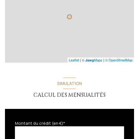
buanderie
5.3 m²
salle de bain
4 m²
Leaflet
|
©
Maps
|
© OpenStreetMap
Jawg
SIMULATION
CALCUL DES MENSUALITÉS
Montant du crédit (en €)*