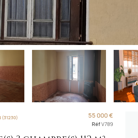
55 000 €
 (31230)
Réf
V789