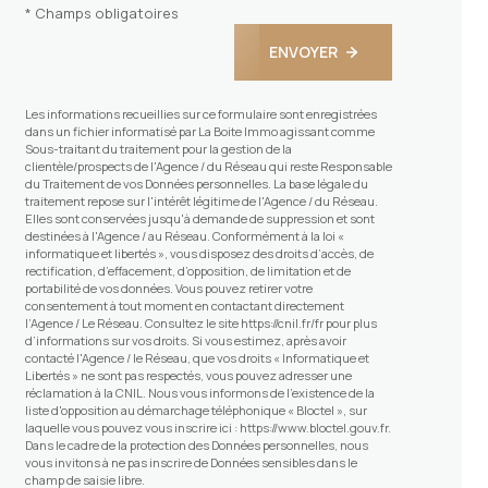
* Champs obligatoires
ENVOYER
Les informations recueillies sur ce formulaire sont enregistrées
dans un fichier informatisé par La Boite Immo agissant comme
Sous-traitant du traitement pour la gestion de la
clientèle/prospects de l'Agence / du Réseau qui reste Responsable
du Traitement de vos Données personnelles. La base légale du
traitement repose sur l'intérêt légitime de l'Agence / du Réseau.
Elles sont conservées jusqu'à demande de suppression et sont
destinées à l'Agence / au Réseau. Conformément à la loi «
informatique et libertés », vous disposez des droits d’accès, de
rectification, d’effacement, d’opposition, de limitation et de
portabilité de vos données. Vous pouvez retirer votre
consentement à tout moment en contactant directement
l’Agence / Le Réseau. Consultez le site
https://cnil.fr/fr
pour plus
d’informations sur vos droits. Si vous estimez, après avoir
contacté l'Agence / le Réseau, que vos droits « Informatique et
Libertés » ne sont pas respectés, vous pouvez adresser une
réclamation à la CNIL. Nous vous informons de l’existence de la
liste d'opposition au démarchage téléphonique « Bloctel », sur
laquelle vous pouvez vous inscrire ici :
https://www.bloctel.gouv.fr
.
Dans le cadre de la protection des Données personnelles, nous
vous invitons à ne pas inscrire de Données sensibles dans le
champ de saisie libre.