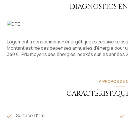
A proximité immédiate des commerces, école, commodité
DIAGNOSTICS É
Idéal famille, investisseur, primo accédant.
DPE : classe F (351 KW/M²/AN) et émissions de gaz à effet
coûts annuels d’énergie du logement entre 1700 € et 2340 
excessive". Un audit énergétique a été réalisé chiffrant pl
(disponible à l'agence).
"Les informations sur les risques auxquels ce bien est exp
Logement à consommation énergétique excessive : class
www.georisques.gouv.fr
"
Montant estimé des dépenses annuelles d'énergie pour un
TF : 810 €
340 € . Prix moyens des énergies indexés sur les années
Honoraires charge acquéreur
Prix de vente HAI : 55 000 €
Honoraires agence : 5000 € TTC (soit 10% du prix de vent
Prix de vente hors honoraires : 50 000 €
A PROPOS DE C
Contacter Carol Niewidziala pour tout renseignement co
CARACTÉRISTIQUE
Les informations sur les risques auxquels ce bien est expo
Surface 112 m²