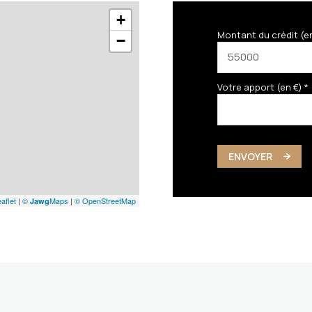
+
Montant du crédit (e
−
Votre apport (en €) *
ENVOYER
aflet
|
©
Maps
|
© OpenStreetMap
Jawg